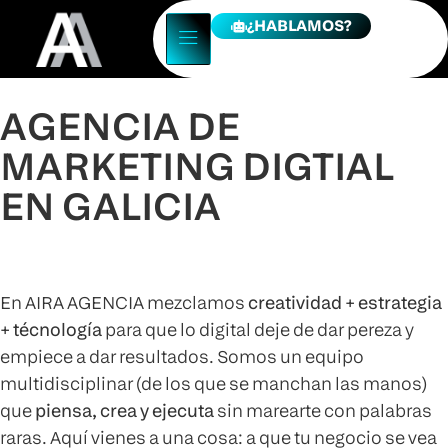
¿HABLAMOS?
AGENCIA DE
MARKETING DIGTIAL
EN GALICIA
Una agencia con ideas,
criterio y los pies en la tierriña
En AIRA AGENCIA mezclamos
creatividad + estrategia
+ técnología
para que lo digital deje de dar pereza y
empiece a dar resultados. Somos un equipo
multidisciplinar (de los que se manchan las manos)
que
piensa, crea y ejecuta
sin marearte con palabras
raras. Aquí vienes a una cosa: a que tu negocio se vea