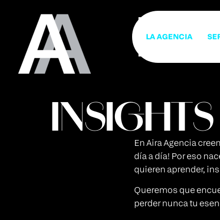
LA AGENCIA
SE
INSIGHTS
En Aira Agencia creem
día a día! Por eso n
quieren aprender, ins
Queremos que encuentr
perder nunca tu esenc