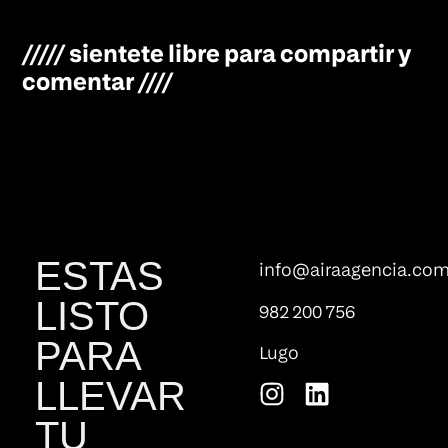
///// sientete libre para compartir y
comentar ////
ESTAS
info@airaagencia.co
LISTO
982 200 756
PARA
Lugo
LLEVAR
TU