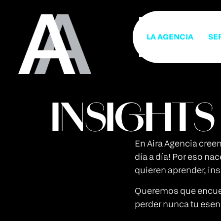
LA AGENCIA
SE
INSIGHTS
En Aira Agencia creem
día a día! Por eso n
quieren aprender, ins
Queremos que encuentr
perder nunca tu esenc